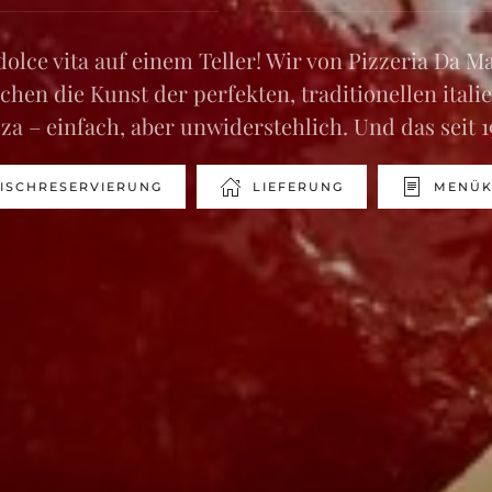
dolce vita auf einem Teller! Wir von Pizzeria Da M
chen die Kunst der perfekten, traditionellen itali
za – einfach, aber unwiderstehlich. Und das seit 
TISCHRESERVIERUNG
LIEFERUNG
MENÜK