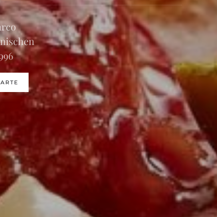
arco
enischen
1996
ARTE