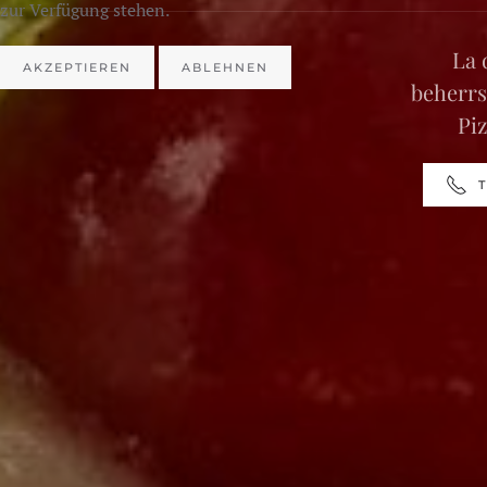
zur Verfügung stehen.
La 
AKZEPTIEREN
ABLEHNEN
beherrs
Piz